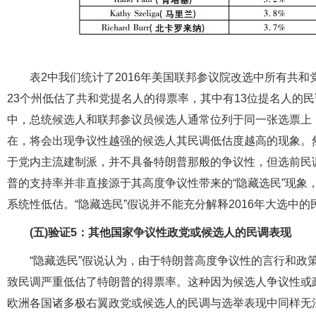
表2中我们统计了2016年美国联邦参议院改选中所有共
23个州低估了共和党提名人的得票率，其中有13位提名人的民
中，总统候选人和联邦参议员候选人通常位列于同一张选票上，
在，将会出现争议性越强的候选人其民调低估度越高的现象。然
于党内主流建制派，并不具备特朗普那般的争议性，但选前民
普的支持率并非直接源于其高度争议性带来的“隐藏选民”现象
系统性低估。“隐藏选民”假说并不能充分解释2016年大选中
(五)验证5：其他国家争议性政党或候选人的民调表现
“隐藏选民”假说认为，由于特朗普高度争议性的言行和政
致民调严重低估了特朗普的得票率。这种因为候选人争议性或
欧洲各国诸多极右翼政党或候选人的民调与选举表现中同样无