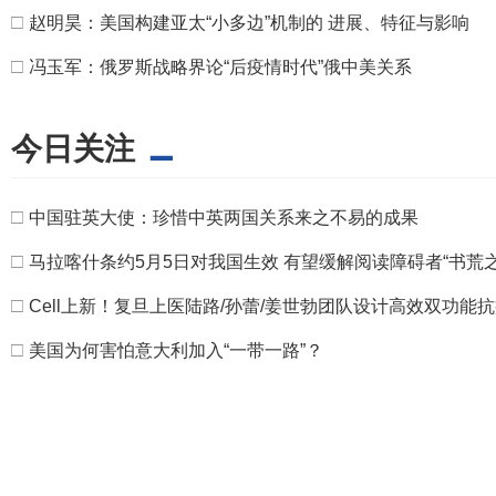
□
赵明昊：美国构建亚太“小多边”机制的 进展、特征与影响
□
冯玉军：俄罗斯战略界论“后疫情时代”俄中美关系
今日关注
□
中国驻英大使：珍惜中英两国关系来之不易的成果
□
马拉喀什条约5月5日对我国生效 有望缓解阅读障碍者“书荒之
□
Cell上新！复旦上医陆路/孙蕾/姜世勃团队设计高效双功能
□
美国为何害怕意大利加入“一带一路”？