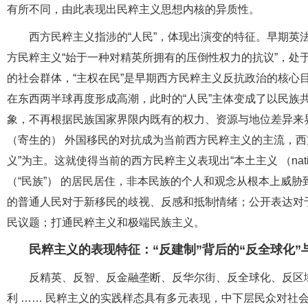
有所不同，由此表现出民粹主义思想内核的异质性。
西方民粹主义指涉的“人民”，体现出演变的特征。早期英
方民粹主义“始于一种对精英所拥有的压倒性权力的抗议”，处
的社会群体，“主权在民”是早期西方民粹主义反抗政治的核心
在东西两半球再度形成高潮，此时的“人民”主体变成了以民族
象，不再根据民族国家界限内既有的权力、资源与地位差异来
（寄生的） 外国移民的对抗成为当前西方民粹主义的主流，西
义”为主。这就使得当前的西方民粹主义表现出“本土主义 （nat
（“民族”） 的居民居住，非本民族的个人和观念从根本上威
的普通人民对于新移民的歧视、反感和抵制情绪；公开表达对
民议题；打通民粹主义和极端民族主义。
民粹主义的表现特征：“反建制”背后的“反全球化”与
反精英、反智、反金融垄断、反华尔街、反全球化、反区
利 …… 民粹主义的实践样态具有多元表现，中下层民众对社