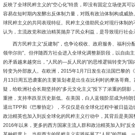
反映了全球民粹主义的“空心化”特质，即没有固定立场使其可
容易在短时期内发酵出反体制力量，对既有政治体制构成威胁。
球民粹主义的共同表现特征。民粹主义借助民众对现行体制的
认为，主流政党和政治精英抛弃了民众利益，是导致现行社会
西方民粹主义“反建制”，也争论税收、政府服务、福利分
领华尔街”。但伴随西方社会进入全球化调整新阶段，以自由
的矛盾越来越突出，“人民的—反人民的”的思维逻辑转变为“
转变为外部敌人。在欧洲，2015年1月7日发生在法国巴黎的
月13日周五恐袭案的主要策划者是出生在比利时的摩洛哥裔。
疑，给欧洲社会长期坚持的“多元文化主义”投下了浓重的阴影
重挫，支持率跌至历史新低。在美国，白人蓝领阶层成为特朗普
退出TPP和《巴黎协定》，不仅仅是在全球化过程中被日益
政治精英也加入到反全球化的民粹主义行动中，其背后是美国
2016年以来，更多的西方国家主流人群和政治精英加入到“反
某种程度上，当前西方的民粹主义实践拓展了“人民”的范畴，一定