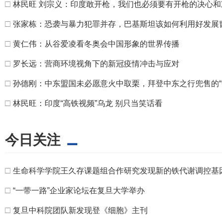
□
林民旺 刘宗义：印度敢开枪，我们也必须要有开枪的决心和
□
张家栋：恐袭与暴力犯罪并存，巴基斯坦该如何利用好发展
□
黄仁伟：从谷爱凌看冬奥会中国形象的世界传播
□
罗长远：营商环境视角下的新冠疫情冲击与应对
□
孙德刚：中东盟国未必愿意火中取栗，拜登中东之行兜售的“中
□
林民旺：印度“高铁视频”乌龙 别只当笑话看
今日关注
□
生命科学学院王久存课题组合作研究发现新的铁代谢调控基
□
“一带一路”企业家论坛在复旦大学举办
□
复旦中科院团队新发现登《细胞》主刊