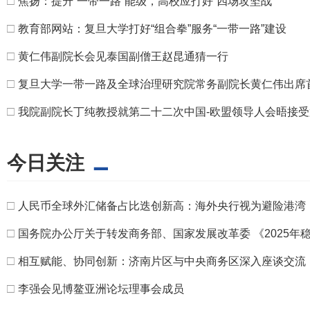
□
焦扬：提升“一带一路”能级，高校应打好“四场攻坚战”
□
教育部网站：复旦大学打好“组合拳”服务“一带一路”建设
□
黄仁伟副院长会见泰国副僧王赵昆通猜一行
□
复旦大学一带一路及全球治理研究院常务副院长黄仁伟出席首
□
我院副院长丁纯教授就第二十二次中国-欧盟领导人会晤接
今日关注
□
人民币全球外汇储备占比迭创新高：海外央行视为避险港湾
□
国务院办公厅关于转发商务部、国家发展改革委 《2025年
□
相互赋能、协同创新：济南片区与中央商务区深入座谈交流
□
李强会见博鳌亚洲论坛理事会成员