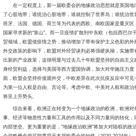
在一定程度上，新一届欧委会的地缘政治思想就是英国地理
了心脏地带；谁统治心脏地带，谁就控制了世界岛；谁统治世
班牙、法国、德国、荷兰等为代表的西欧、南欧国家是重灾区
国家寻求新的“靠山”。而一旦疫情扩散到中东欧（包括西巴尔
贸领域，欧盟借疫情之势，推动增加了带有保护主义色彩的外
外交政策的影响下，欧盟对外经贸谈判必将强硬执拗，实施带
出新的产业政策，这很明显与过去几十年欧盟坚持的自由主义
身经贸利益，选择与美国等西方盟国协调，加大对华施压力度，
面，欧盟会坚持价值观外交，中欧差异在此次抗疫反应中可见
为第一位人权是自由、言论等。考虑中欧、中美对人权和政治
将呈上升势头。
综合来看，欧洲正在转变为一个地缘政治的欧洲，欧洲对外
事、经济等物质性力量和工具的作用以及不同力量间的转化，
内部堡垒。更为重要的是，“地缘政治欧洲”将加大对陆权的政
个战略概念很可能贯穿于本届欧委会的始终（2020-2024年）