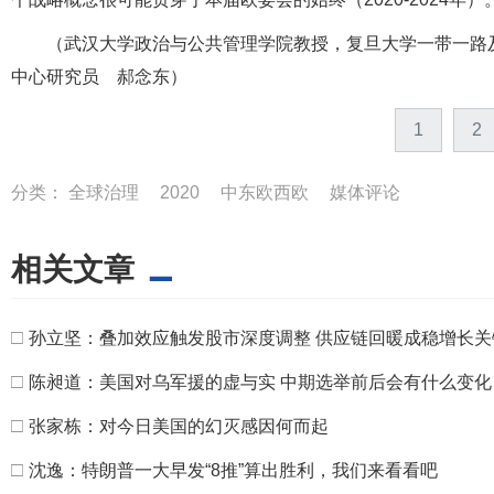
（武汉大学政治与公共管理学院教授，复旦大学一带一路
中心研究员 郝念东）
1
2
分类：
全球治理
2020
中东欧西欧
媒体评论
相关文章
□
孙立坚：叠加效应触发股市深度调整 供应链回暖成稳增长关
□
陈昶道：美国对乌军援的虚与实 中期选举前后会有什么变化
□
张家栋：对今日美国的幻灭感因何而起
□
沈逸：特朗普一大早发“8推”算出胜利，我们来看看吧